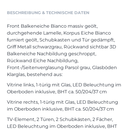
Henders & Hazel Prospekt
XOOON Lookbook
BESCHREIBUNG & TECHNISCHE DATEN
XOOON Prospekt
Front Balkeneiche Bianco massiv geölt,
Casada - Wohnträume erfüllen
durchgehende Lamelle, Korpus Eiche Bianco
furniert geölt, Schubkasten und Tür gedämpft,
SALE
Griff Metall schwarzgrau, Rückwand sichtbar 3D
Wohnzimmer
Balkeneiche Nachbildung geschroppt,
Schlafzimmer
Rückwand Eiche Nachbildung,
Front-/Seitenverglasung Parsol grau, Glasböden
Esszimmer
Klarglas, bestehend aus:
Vitrine links, 1-türig mit Glas, LED Beleuchtung im
Oberboden inklusive, BHT ca. 50/204/37 cm
Vitrine rechts, 1-türig mit Glas, LED Beleuchtung
im Oberboden inklusive, BHT ca. 50/204/37 cm
TV-Element, 2 Türen, 2 Schubkästen, 2 Fächer,
LED Beleuchtung im Oberboden inklusive, BHT