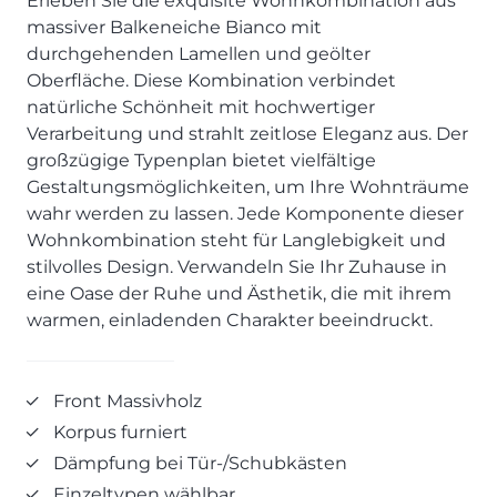
Erleben Sie die exquisite Wohnkombination aus
SCHLAFZIMMER
KÜCHEN PROSPEKTE
Bar- & Barhockersysteme
Historie & Philosophie
massiver Balkeneiche Bianco mit
ALLES ANZEIGEN
Lebensraum Küche
Beimöbel
360° Rundgang
durchgehenden Lamellen und geölter
KÜCHENTECHNIK
Prisma Journal
Oberfläche. Diese Kombination verbindet
Einzelstühle & Stuhlsysteme
Kunden-Bewertungen
Dunstabzug im Kochfeld
ESSZIMMER
natürliche Schönheit mit hochwertiger
Einzeltische & Tischsysteme
Über uns
Bora - The end of normal
Verarbeitung und strahlt zeitlose Eleganz aus. Der
KÜCHENTECHNIK
ALLES ANZEIGEN
ALLES ANZEIGEN
Neff - Mehr Raum für Kreativität
großzügige Typenplan bietet vielfältige
Neff - Mehr Raum für Kreativität
UNSER SERVICE
Gestaltungsmöglichkeiten, um Ihre Wohnträume
Siemens - Intelligente Lösungen für dein Zuhause
KÜCHE
SOFA, COUCH & CO.
BORA - The end of normal
Aufmaß-Service
wahr werden zu lassen. Jede Komponente dieser
Liebherr - hat den Kühlschrank zwar nicht neu erfunden.
ALLE ANZEIGEN
Wohnkombination steht für Langlebigkeit und
2er Sofas & Funktionssofas
Aber fast.
Entsorgungs-Service
stilvolles Design. Verwandeln Sie Ihr Zuhause in
AKTIONEN
Systemgarnituren Leder
Naber - Für die perfekte Küche
Finanzkauf-Service
eine Oase der Ruhe und Ästhetik, die mit ihrem
Systemgarnituren Stoff
Quooker – Der Wasserhahn, der alles kann
Der neue MDS Prospekt
Montage-Service
warmen, einladenden Charakter beeindruckt.
Sessel & Hocker
Systemceram - Das Geheimnis langlebiger
25 Küchen zu Sonderkonditionen
Interior Design Service
Küchenspülen
ALLES ANZEIGEN
Newsletter-Anmeldung
Villeroy & Boch - Design trifft auf Funktionalität
SERVICES IM ÜBERBLICK
Front Massivholz
SCHLAFZIMMER
Korpus furniert
PROSPEKTE
JOBS & KARRIERE
Dämpfung bei Tür-/Schubkästen
Kleiderschränke & Systeme
Lebensraum Küche
Einzeltypen wählbar
Polsterbetten & Boxspring
Auszubildende (m/w/d) - Kaufleute im Einzelhandel