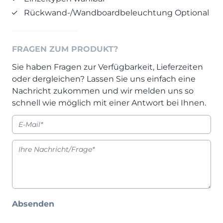
Prisma Journal
Rückwand-/Wandboardbeleuchtung Optional
Einzelbetten & Futonbetten
Möbelverkäufer (m/w/d)
Folie & Lack
Marketing-Manager (m/w/d)
ALLES ANZEIGEN
Küchenfachberater (m/w/d)
FRAGEN ZUM PRODUKT?
Schreiner/Monteur (m/w/d)
Sie haben Fragen zur Verfügbarkeit, Lieferzeiten
KLEINMÖBEL & DIELE
Kurzbewerbung senden
oder dergleichen? Lassen Sie uns einfach eine
Einzelmöbel & Schuhschränke
Nachricht zukommen und wir melden uns so
KONTAKT & FORMULARE
Dielenprogramme
schnell wie möglich mit einer Antwort bei Ihnen.
Couchtische
Kontakt
Spiegel
Beratungstermin vereinbaren
ALLES ANZEIGEN
Auftragsstatus anfordern
Wunsch-Liefertermin
JUGENDZIMMER
PROSPEKTE & KATALOGE
Absenden
Henders & Hazel Katalog