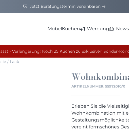
Jetzt Beratungstermin vereinbaren
Möbel
Küchen
Werbung
News
asst - Verlängerung! Noch 25 Küchen zu exklusiven Sonder-Kond
ie / Lack
Wohnkombina
ARTIKELNUMMER:
55972010/0
Erleben Sie die Vielseiti
Wohnkombination mit ei
Gestaltungsmöglichkeit
vereint formschönes Des