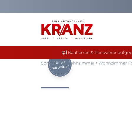
Bauherren & Renovierer aufgep
Für Sie
Sortiment
/
Wohnzimmer
/
Wohnzimmer Fol
bestellbar