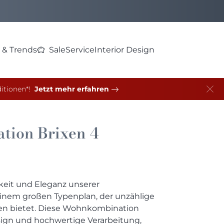
 & Trends
Sale
Service
Interior Design
itionen*!
Jetzt mehr erfahren
tion
Brixen 4
gkeit und Eleganz unserer
nem großen Typenplan, der unzählige
en bietet. Diese Wohnkombination
ign und hochwertige Verarbeitung,