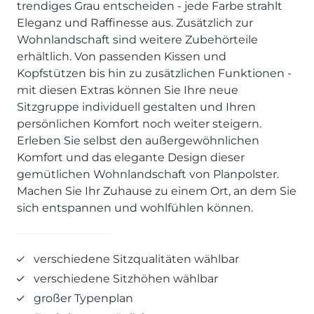
trendiges Grau entscheiden - jede Farbe strahlt
Prisma Journal
Einzelbetten & Futonbetten
Möbelverkäufer (m/w/d)
Eleganz und Raffinesse aus. Zusätzlich zur
Folie & Lack
Marketing-Manager (m/w/d)
Wohnlandschaft sind weitere Zubehörteile
erhältlich. Von passenden Kissen und
ALLES ANZEIGEN
Küchenfachberater (m/w/d)
Kopfstützen bis hin zu zusätzlichen Funktionen -
Schreiner/Monteur (m/w/d)
mit diesen Extras können Sie Ihre neue
KLEINMÖBEL & DIELE
Kurzbewerbung senden
Sitzgruppe individuell gestalten und Ihren
Einzelmöbel & Schuhschränke
persönlichen Komfort noch weiter steigern.
KONTAKT & FORMULARE
Dielenprogramme
Erleben Sie selbst den außergewöhnlichen
Komfort und das elegante Design dieser
Couchtische
Kontakt
gemütlichen Wohnlandschaft von Planpolster.
Spiegel
Beratungstermin vereinbaren
Machen Sie Ihr Zuhause zu einem Ort, an dem Sie
ALLES ANZEIGEN
Auftragsstatus anfordern
sich entspannen und wohlfühlen können.
Wunsch-Liefertermin
JUGENDZIMMER
verschiedene Sitzqualitäten wählbar
verschiedene Sitzhöhen wählbar
PROSPEKTE & KATALOGE
großer Typenplan
Henders & Hazel Katalog