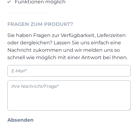
Funktionen möglich
Henders & Hazel Prospekt
XOOON Lookbook
XOOON Prospekt
FRAGEN ZUM PRODUKT?
Casada - Wohnträume erfüllen
Sie haben Fragen zur Verfügbarkeit, Lieferzeiten
oder dergleichen? Lassen Sie uns einfach eine
SALE
Nachricht zukommen und wir melden uns so
Wohnzimmer
schnell wie möglich mit einer Antwort bei Ihnen.
Schlafzimmer
Esszimmer
Absenden