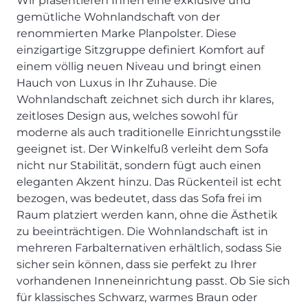
Wir präsentieren Ihnen eine exklusive und
SCHLAFZIMMER
KÜCHEN PROSPEKTE
Bar- & Barhockersysteme
Historie & Philosophie
gemütliche Wohnlandschaft von der
ALLES ANZEIGEN
Lebensraum Küche
Beimöbel
360° Rundgang
renommierten Marke Planpolster. Diese
KÜCHENTECHNIK
Prisma Journal
einzigartige Sitzgruppe definiert Komfort auf
Einzelstühle & Stuhlsysteme
Kunden-Bewertungen
Dunstabzug im Kochfeld
ESSZIMMER
einem völlig neuen Niveau und bringt einen
Einzeltische & Tischsysteme
Über uns
Bora - The end of normal
Hauch von Luxus in Ihr Zuhause. Die
KÜCHENTECHNIK
ALLES ANZEIGEN
ALLES ANZEIGEN
Neff - Mehr Raum für Kreativität
Wohnlandschaft zeichnet sich durch ihr klares,
Neff - Mehr Raum für Kreativität
UNSER SERVICE
zeitloses Design aus, welches sowohl für
Siemens - Intelligente Lösungen für dein Zuhause
KÜCHE
SOFA, COUCH & CO.
BORA - The end of normal
Aufmaß-Service
moderne als auch traditionelle Einrichtungsstile
Liebherr - hat den Kühlschrank zwar nicht neu erfunden.
ALLE ANZEIGEN
geeignet ist. Der Winkelfuß verleiht dem Sofa
2er Sofas & Funktionssofas
Aber fast.
Entsorgungs-Service
nicht nur Stabilität, sondern fügt auch einen
AKTIONEN
Systemgarnituren Leder
Naber - Für die perfekte Küche
Finanzkauf-Service
eleganten Akzent hinzu. Das Rückenteil ist echt
Systemgarnituren Stoff
Quooker – Der Wasserhahn, der alles kann
Der neue MDS Prospekt
Montage-Service
bezogen, was bedeutet, dass das Sofa frei im
Sessel & Hocker
Systemceram - Das Geheimnis langlebiger
25 Küchen zu Sonderkonditionen
Interior Design Service
Raum platziert werden kann, ohne die Ästhetik
Küchenspülen
ALLES ANZEIGEN
Newsletter-Anmeldung
zu beeinträchtigen. Die Wohnlandschaft ist in
Villeroy & Boch - Design trifft auf Funktionalität
SERVICES IM ÜBERBLICK
mehreren Farbalternativen erhältlich, sodass Sie
sicher sein können, dass sie perfekt zu Ihrer
SCHLAFZIMMER
PROSPEKTE
vorhandenen Inneneinrichtung passt. Ob Sie sich
JOBS & KARRIERE
Kleiderschränke & Systeme
für klassisches Schwarz, warmes Braun oder
Lebensraum Küche
Polsterbetten & Boxspring
Auszubildende (m/w/d) - Kaufleute im Einzelhandel