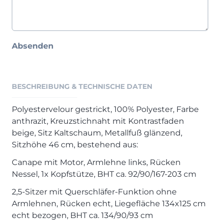
Henders & Hazel Prospekt
XOOON Lookbook
XOOON Prospekt
Absenden
Casada - Wohnträume erfüllen
SALE
BESCHREIBUNG & TECHNISCHE DATEN
Wohnzimmer
Schlafzimmer
Polyestervelour gestrickt, 100% Polyester, Farbe
Esszimmer
anthrazit, Kreuzstichnaht mit Kontrastfaden
beige, Sitz Kaltschaum, Metallfuß glänzend,
Sitzhöhe 46 cm, bestehend aus:
Canape mit Motor, Armlehne links, Rücken
Nessel, 1x Kopfstütze, BHT ca. 92/90/167-203 cm
2,5-Sitzer mit Querschläfer-Funktion ohne
Armlehnen, Rücken echt, Liegefläche 134x125 cm
echt bezogen, BHT ca. 134/90/93 cm