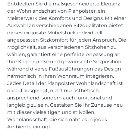
SCHLAFZIMMER
KÜCHEN PROSPEKTE
Entdecken Sie die maßgeschneiderte Eleganz
Bar- & Barhockersysteme
Historie & Philosophie
der Wohnlandschaft von Planpolster, ein
ALLES ANZEIGEN
Lebensraum Küche
Beimöbel
360° Rundgang
KÜCHENTECHNIK
Meisterwerk des Komforts und Designs. Mit einer
Prisma Journal
Einzelstühle & Stuhlsysteme
Kunden-Bewertungen
Auswahl an verschiedenen Sitzqualitäten bietet
Dunstabzug im Kochfeld
ESSZIMMER
Einzeltische & Tischsysteme
Über uns
dieses exquisite Möbelstück individuell
Bora - The end of normal
KÜCHENTECHNIK
ALLES ANZEIGEN
ALLES ANZEIGEN
angepassten Sitzkomfort für jeden Anspruch. Die
Neff - Mehr Raum für Kreativität
Möglichkeit, aus verschiedenen Sitzhöhen zu
Neff - Mehr Raum für Kreativität
UNSER SERVICE
Siemens - Intelligente Lösungen für dein Zuhause
wählen, garantiert eine perfekte Anpassung an
KÜCHE
SOFA, COUCH & CO.
BORA - The end of normal
Aufmaß-Service
Liebherr - hat den Kühlschrank zwar nicht neu erfunden.
Ihre Körpergröße und gewünschte Sitzposition,
ALLE ANZEIGEN
2er Sofas & Funktionssofas
Aber fast.
Entsorgungs-Service
während diverse Fußausführungen das Design
AKTIONEN
Systemgarnituren Leder
Naber - Für die perfekte Küche
Finanzkauf-Service
harmonisch in Ihren Wohnraum integrieren.
Systemgarnituren Stoff
Quooker – Der Wasserhahn, der alles kann
Der neue MDS Prospekt
Montage-Service
Jedes Detail der Planpolster Wohnlandschaft ist
darauf ausgelegt, nicht nur ästhetisch
Sessel & Hocker
Systemceram - Das Geheimnis langlebiger
25 Küchen zu Sonderkonditionen
Interior Design Service
Küchenspülen
ansprechend, sondern auch funktional und
ALLES ANZEIGEN
Newsletter-Anmeldung
langlebig zu sein. Gestalten Sie Ihr Zuhause neu
Villeroy & Boch - Design trifft auf Funktionalität
SERVICES IM ÜBERBLICK
mit dieser vielseitigen und stilvollen
SCHLAFZIMMER
Wohnlandschaft, die sich nahtlos in jedes
PROSPEKTE
JOBS & KARRIERE
Kleiderschränke & Systeme
Ambiente einfügt.
Lebensraum Küche
Polsterbetten & Boxspring
Auszubildende (m/w/d) - Kaufleute im Einzelhandel