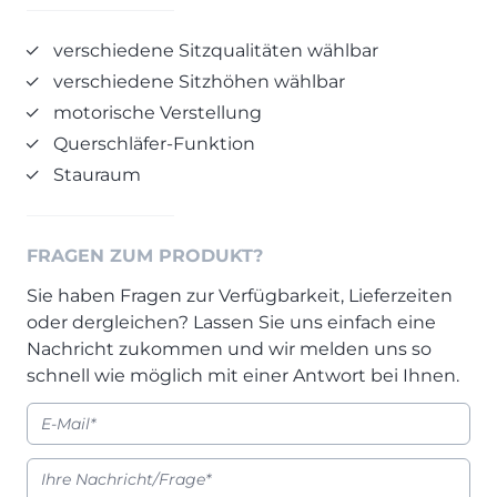
Prisma Journal
Einzelbetten & Futonbetten
Möbelverkäufer (m/w/d)
verschiedene Sitzqualitäten wählbar
Folie & Lack
Marketing-Manager (m/w/d)
verschiedene Sitzhöhen wählbar
ALLES ANZEIGEN
Küchenfachberater (m/w/d)
motorische Verstellung
Schreiner/Monteur (m/w/d)
Querschläfer-Funktion
KLEINMÖBEL & DIELE
Kurzbewerbung senden
Stauraum
Einzelmöbel & Schuhschränke
KONTAKT & FORMULARE
Dielenprogramme
Couchtische
Kontakt
FRAGEN ZUM PRODUKT?
Spiegel
Beratungstermin vereinbaren
Sie haben Fragen zur Verfügbarkeit, Lieferzeiten
ALLES ANZEIGEN
Auftragsstatus anfordern
oder dergleichen? Lassen Sie uns einfach eine
Wunsch-Liefertermin
Nachricht zukommen und wir melden uns so
JUGENDZIMMER
schnell wie möglich mit einer Antwort bei Ihnen.
PROSPEKTE & KATALOGE
Henders & Hazel Katalog