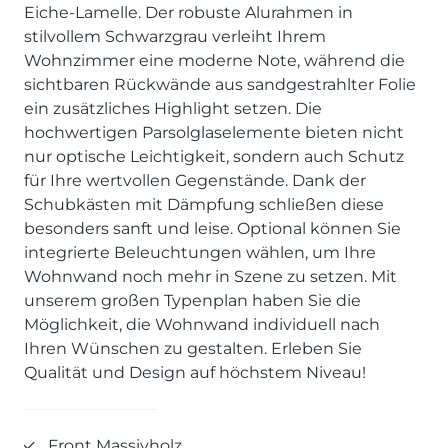
SCHLAFZIMMER
KÜCHEN PROSPEKTE
Eiche-Lamelle. Der robuste Alurahmen in
Bar- & Barhockersysteme
Historie & Philosophie
stilvollem Schwarzgrau verleiht Ihrem
ALLES ANZEIGEN
Lebensraum Küche
Beimöbel
360° Rundgang
KÜCHENTECHNIK
Wohnzimmer eine moderne Note, während die
Prisma Journal
Einzelstühle & Stuhlsysteme
Kunden-Bewertungen
sichtbaren Rückwände aus sandgestrahlter Folie
Dunstabzug im Kochfeld
ESSZIMMER
Einzeltische & Tischsysteme
Über uns
ein zusätzliches Highlight setzen. Die
Bora - The end of normal
KÜCHENTECHNIK
ALLES ANZEIGEN
ALLES ANZEIGEN
hochwertigen Parsolglaselemente bieten nicht
Neff - Mehr Raum für Kreativität
nur optische Leichtigkeit, sondern auch Schutz
Neff - Mehr Raum für Kreativität
UNSER SERVICE
Siemens - Intelligente Lösungen für dein Zuhause
für Ihre wertvollen Gegenstände. Dank der
KÜCHE
SOFA, COUCH & CO.
BORA - The end of normal
Aufmaß-Service
Liebherr - hat den Kühlschrank zwar nicht neu erfunden.
Schubkästen mit Dämpfung schließen diese
ALLE ANZEIGEN
2er Sofas & Funktionssofas
Aber fast.
Entsorgungs-Service
besonders sanft und leise. Optional können Sie
AKTIONEN
Systemgarnituren Leder
Naber - Für die perfekte Küche
Finanzkauf-Service
integrierte Beleuchtungen wählen, um Ihre
Systemgarnituren Stoff
Quooker – Der Wasserhahn, der alles kann
Der neue MDS Prospekt
Montage-Service
Wohnwand noch mehr in Szene zu setzen. Mit
unserem großen Typenplan haben Sie die
Sessel & Hocker
Systemceram - Das Geheimnis langlebiger
25 Küchen zu Sonderkonditionen
Interior Design Service
Küchenspülen
Möglichkeit, die Wohnwand individuell nach
ALLES ANZEIGEN
Newsletter-Anmeldung
Ihren Wünschen zu gestalten. Erleben Sie
Villeroy & Boch - Design trifft auf Funktionalität
SERVICES IM ÜBERBLICK
Qualität und Design auf höchstem Niveau!
SCHLAFZIMMER
PROSPEKTE
JOBS & KARRIERE
Kleiderschränke & Systeme
Lebensraum Küche
Front Massivholz
Polsterbetten & Boxspring
Auszubildende (m/w/d) - Kaufleute im Einzelhandel