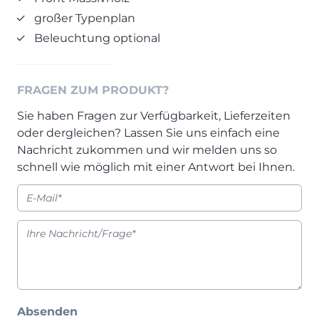
Prisma Journal
großer Typenplan
Einzelbetten & Futonbetten
Möbelverkäufer (m/w/d)
Beleuchtung optional
Folie & Lack
Marketing-Manager (m/w/d)
ALLES ANZEIGEN
Küchenfachberater (m/w/d)
Schreiner/Monteur (m/w/d)
FRAGEN ZUM PRODUKT?
KLEINMÖBEL & DIELE
Kurzbewerbung senden
Sie haben Fragen zur Verfügbarkeit, Lieferzeiten
Einzelmöbel & Schuhschränke
oder dergleichen? Lassen Sie uns einfach eine
KONTAKT & FORMULARE
Dielenprogramme
Nachricht zukommen und wir melden uns so
Couchtische
Kontakt
schnell wie möglich mit einer Antwort bei Ihnen.
Spiegel
Beratungstermin vereinbaren
ALLES ANZEIGEN
Auftragsstatus anfordern
Wunsch-Liefertermin
JUGENDZIMMER
PROSPEKTE & KATALOGE
Henders & Hazel Katalog
Absenden