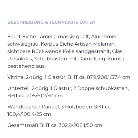
Henders & Hazel Prospekt
XOOON Lookbook
XOOON Prospekt
BESCHREIBUNG & TECHNISCHE DATEN
Casada - Wohnträume erfüllen
Front Eiche Lamelle massiv geölt, Alurahmen
schwarzgrau, Korpus Eiche Artisan Melamin,
SALE
sichtbare Rückwände Folie sandgestrahlt, Glas
Wohnzimmer
Parsolglas, Schubkästen mit Dämpfung, Kombi
Schlafzimmer
bestehend aus:
Esszimmer
Vitrine, 2-türig, 1 Glastür, BHT ca. 87,9/208,1/37,4 cm
Unterteil, 2-türig, 1 Glastür, 2 Doppelschubkästen,
BHT ca. 205/61,2/50 cm
Wandboard, 1 Paneel, 3 Holzböden BHT ca.
100,4/100,4/25 cm
Gesamtmaß BHT ca. 302,9/208,1/50 cm