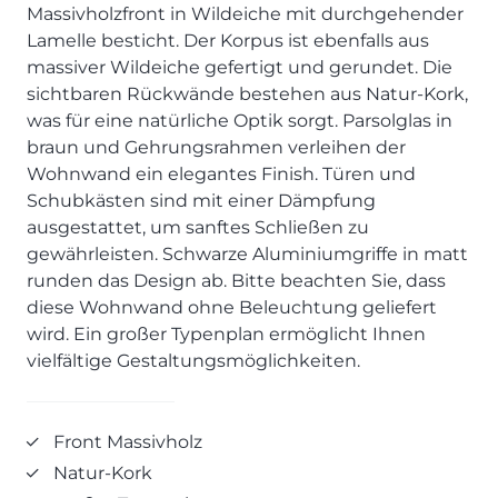
SCHLAFZIMMER
KÜCHEN PROSPEKTE
Massivholzfront in Wildeiche mit durchgehender
Bar- & Barhockersysteme
Historie & Philosophie
Lamelle besticht. Der Korpus ist ebenfalls aus
ALLES ANZEIGEN
Lebensraum Küche
Beimöbel
360° Rundgang
KÜCHENTECHNIK
massiver Wildeiche gefertigt und gerundet. Die
Prisma Journal
Einzelstühle & Stuhlsysteme
Kunden-Bewertungen
sichtbaren Rückwände bestehen aus Natur-Kork,
Dunstabzug im Kochfeld
ESSZIMMER
Einzeltische & Tischsysteme
Über uns
was für eine natürliche Optik sorgt. Parsolglas in
Bora - The end of normal
KÜCHENTECHNIK
ALLES ANZEIGEN
ALLES ANZEIGEN
braun und Gehrungsrahmen verleihen der
Neff - Mehr Raum für Kreativität
Wohnwand ein elegantes Finish. Türen und
Neff - Mehr Raum für Kreativität
UNSER SERVICE
Siemens - Intelligente Lösungen für dein Zuhause
Schubkästen sind mit einer Dämpfung
KÜCHE
SOFA, COUCH & CO.
BORA - The end of normal
Aufmaß-Service
Liebherr - hat den Kühlschrank zwar nicht neu erfunden.
ausgestattet, um sanftes Schließen zu
ALLE ANZEIGEN
2er Sofas & Funktionssofas
Aber fast.
Entsorgungs-Service
gewährleisten. Schwarze Aluminiumgriffe in matt
AKTIONEN
Systemgarnituren Leder
Naber - Für die perfekte Küche
Finanzkauf-Service
runden das Design ab. Bitte beachten Sie, dass
Systemgarnituren Stoff
Quooker – Der Wasserhahn, der alles kann
Der neue MDS Prospekt
Montage-Service
diese Wohnwand ohne Beleuchtung geliefert
wird. Ein großer Typenplan ermöglicht Ihnen
Sessel & Hocker
Systemceram - Das Geheimnis langlebiger
25 Küchen zu Sonderkonditionen
Interior Design Service
Küchenspülen
vielfältige Gestaltungsmöglichkeiten.
ALLES ANZEIGEN
Newsletter-Anmeldung
Villeroy & Boch - Design trifft auf Funktionalität
SERVICES IM ÜBERBLICK
SCHLAFZIMMER
Front Massivholz
PROSPEKTE
JOBS & KARRIERE
Kleiderschränke & Systeme
Natur-Kork
Lebensraum Küche
Polsterbetten & Boxspring
Auszubildende (m/w/d) - Kaufleute im Einzelhandel