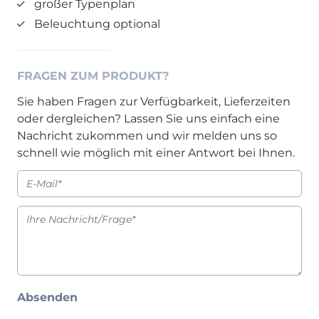
großer Typenplan
Prisma Journal
Einzelbetten & Futonbetten
Möbelverkäufer (m/w/d)
Beleuchtung optional
Folie & Lack
Marketing-Manager (m/w/d)
ALLES ANZEIGEN
Küchenfachberater (m/w/d)
FRAGEN ZUM PRODUKT?
Schreiner/Monteur (m/w/d)
KLEINMÖBEL & DIELE
Kurzbewerbung senden
Sie haben Fragen zur Verfügbarkeit, Lieferzeiten
oder dergleichen? Lassen Sie uns einfach eine
Einzelmöbel & Schuhschränke
Nachricht zukommen und wir melden uns so
KONTAKT & FORMULARE
Dielenprogramme
schnell wie möglich mit einer Antwort bei Ihnen.
Couchtische
Kontakt
Spiegel
Beratungstermin vereinbaren
ALLES ANZEIGEN
Auftragsstatus anfordern
Wunsch-Liefertermin
JUGENDZIMMER
PROSPEKTE & KATALOGE
Absenden
Henders & Hazel Katalog